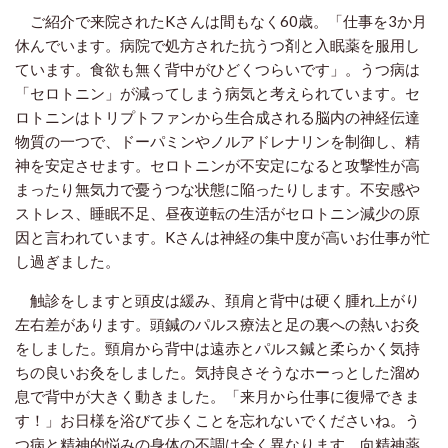
ご紹介で来院されたKさんは間もなく60歳。「仕事を3か月
休んでいます。病院で処方された抗うつ剤と入眠薬を服用し
ています。食欲も無く背中がひどくつらいです」。うつ病は
「セロトニン」が減ってしまう病気と考えられています。セ
ロトニンはトリプトファンから生合成される脳内の神経伝達
物質の一つで、ドーパミンやノルアドレナリンを制御し、精
神を安定させます。セロトニンが不安定になると攻撃性が高
まったり無気力で憂うつな状態に陥ったりします。不安感や
ストレス、睡眠不足、昼夜逆転の生活がセロトニン減少の原
因と言われています。Kさんは神経の集中度が高いお仕事が忙
し過ぎました。
触診をしますと頭皮は緩み、頚肩と背中は硬く腫れ上がり
左右差があります。頭鍼のパルス療法と足の裏への熱いお灸
をしました。頸肩から背中は遠赤とパルス鍼と柔らかく気持
ちの良いお灸をしました。気持良さそうなホーっとした溜め
息で背中が大きく動きました。「来月から仕事に復帰できま
す！」お日様を浴びて歩くことを忘れないでくださいね。う
つ病と精神的悩みの身体の不調は全く異なります。向精神薬