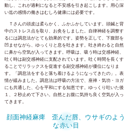
動し、これが過剰になると不安感を引き起こします。用心深
い迄の感情の働きはむしろ健康には必要です。
Ｔさんの頭皮は柔らかく、ふかふかしています。頭鍼と背
中のストレス点を取り、お灸をしました。自律神経を調整す
るには調息法がとても効果的です。姿勢を正して、下腹部を
凹ませながら、ゆっくりと息を吐きます。吐き終わると自然
に鼻から空気が入ってきます。呼吸は、吸う時は交感神経、
吐く時は副交感神経に支配されています。吐く時間を長くす
ることでリラックスを促進する副交感神経が優位になりま
す。「調息法をすると落ち着けるようになってきたの」。表
情が緩みました。調息法は呼吸の方法で、座禅・気功・ヨガ
にも共通した、心を平和にする知恵です。ゆっくり吐いた後
１、２秒止めて下さい。自然とお腹に気持ち良く空気が入っ
てきます。
顔面神経麻痺 歪んだ唇、ウサギのよう
な赤い目