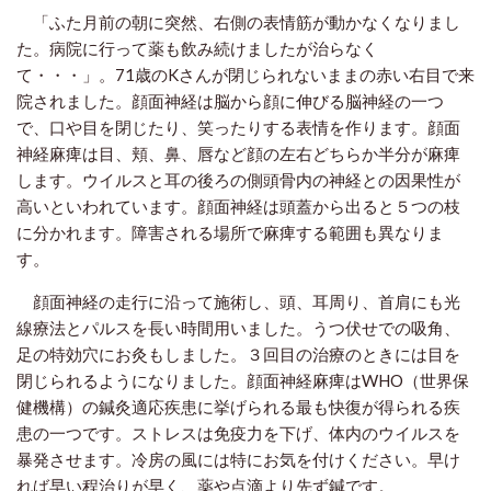
「ふた月前の朝に突然、右側の表情筋が動かなくなりまし
た。病院に行って薬も飲み続けましたが治らなく
て・・・」。71歳のKさんが閉じられないままの赤い右目で来
院されました。顔面神経は脳から顔に伸びる脳神経の一つ
で、口や目を閉じたり、笑ったりする表情を作ります。顔面
神経麻痺は目、頬、鼻、唇など顔の左右どちらか半分が麻痺
します。ウイルスと耳の後ろの側頭骨内の神経との因果性が
高いといわれています。顔面神経は頭蓋から出ると５つの枝
に分かれます。障害される場所で麻痺する範囲も異なりま
す。
顔面神経の走行に沿って施術し、頭、耳周り、首肩にも光
線療法とパルスを長い時間用いました。うつ伏せでの吸角、
足の特効穴にお灸もしました。３回目の治療のときには目を
閉じられるようになりました。顔面神経麻痺はWHO（世界保
健機構）の鍼灸適応疾患に挙げられる最も快復が得られる疾
患の一つです。ストレスは免疫力を下げ、体内のウイルスを
暴発させます。冷房の風には特にお気を付けください。早け
れば早い程治りが早く、薬や点滴より先ず鍼です。