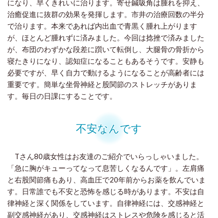
になり、早くきれいに治ります。寄せ鍼吸角は腫れを抑え、
治癒促進に抜群の効果を発揮します。市井の治療回数の半分
で治ります。本来であれば内出血で青黒く腫れ上がります
が、ほとんど腫れずに済みました。今回は捻挫で済みました
が、布団のわずかな段差に躓いて転倒し、大腿骨の骨折から
寝たきりになり、認知症になることもあるそうです。安静も
必要ですが、早く自力で動けるようになることが高齢者には
重要です。簡単な坐骨神経と股関節のストレッチがありま
す。毎日の日課にすることです。
不安なんです
Tさん80歳女性はお友達のご紹介でいらっしゃいました。
「急に胸がキューってなって息苦しくなるんです」。左肩痛
と右股関節痛もあり、高血圧で20年前からお薬を飲んでいま
す。日常誰でも不安と恐怖を感じる時があります。不安は自
律神経と深く関係をしています。自律神経には、交感神経と
副交感神経があり、交感神経はストレスや危険を感じると活