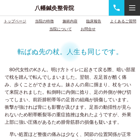
八幡鍼灸整骨院
トップページ
当院の特徴
施術内容
臨床報告
よくあるご質問
当院について
お問合せ
転ばぬ先の杖。人生も同じです。
80代女性のKさん。明け方トイレに起きて戻る際、暗い部屋
で枕を踏んで転んでしまいました。翌朝、左足首が酷く痛
み、歩くことができません。妹さんの肩に掴まり、杖をつい
て来院されました。転倒時に内側に捻り、足の外側が伸び切
ってしまい、前距腓靭帯等の足首の組織が損傷しています。
衝撃が強ければ骨にも影響が及びます。足首の動揺性が見ら
れないため靭帯断裂等の重症捻挫は免れたようですが、外果
上部に強い圧痛があるため腓骨筋群の損傷も疑います。
早い処置ほど整復の痛みは少なく、関節の位置関係が正常