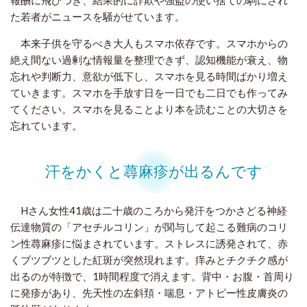
報酬に飛びつき、結果的に詐欺や強盗の使い捨ての駒にされ
た若者がニュースを騒がせています。
本来子供を守るべき大人もスマホ依存です。スマホからの
絶え間ない過剰な情報量を整理できず、認知機能が衰え、物
忘れや判断力、意欲が低下し、スマホを見る時間ばかり増え
ていきます。スマホを手放す日を一日でも二日でも作ってみ
てください。スマホを見ることより本を読むことの大切さを
忘れています。
汗をかくと蕁麻疹が出るんです
Hさん女性41歳は二十歳のころから発汗をつかさどる神経
伝達物質の「アセチルコリン」が関与して起こる難病のコリ
ン性蕁麻疹に悩まされています。ストレスに誘発されて、赤
くブツブツとした紅斑が突然現れます。痒みとチクチク感が
出るのが特徴で、1時間程度で消えます。背中・お腹・首周り
に発疹があり、先天性の左斜頚・喘息・アトピー性皮膚炎の