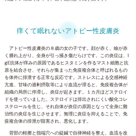
痒くて眠れないアトピー性皮膚炎
アトピー性皮膚炎の８歳の女の子です。顔が赤く、瞼が赤
く腫れ上がり、全身が引っ掻き傷だらけです。この炎症は、I
gE抗体が痒みの原因であるヒスタミンを作るマスト細胞と抗
原を結合させ、それらが集まった免疫複合体と呼ばれるもの
を体外に排泄する正常な反応です。ストレスによる交感神経
亢進、甘味の過剰摂取等により血流が滞ると、免疫複合体が
組織の局所に停滞し、炎症が起きます。１カ月ほどステロイ
ドを使っていました。ステロイドは排出されにくい酸化コレ
ステロールを生じ、それ自体が炎症の原因となって全身に難
治性の炎症を生じさせます。無理に炎症を抑えることで、免
疫複合体の排泄が阻害され、悪化します。
背部の軽擦と指端穴への鍉鍼で自律神経を整え、血流を改