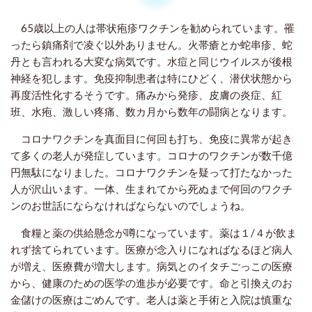
65歳以上の人は帯状疱疹ワクチンを勧められています。罹
ったら鎮痛剤で凌ぐ以外ありません。火帯瘡とか蛇串疹、蛇
丹とも言われる大変な病気です。水痘と同じウイルスが後根
神経を犯します。免疫抑制患者は特にひどく、潜伏状態から
再度活性化するそうです。痛みから発疹、皮膚の炎症、紅
班、水疱、激しい疼痛、数カ月から数年の闘病となります。
コロナワクチンを真面目に何回も打ち、免疫に異常が起き
て多くの老人が発症しています。コロナのワクチンが数千億
円無駄になりました。コロナワクチンを疑って打たなかった
人が沢山います。一体、生まれてから死ぬまで何回のワクチ
ンのお世話にならなければならないのでしょうね。
食糧と薬の供給懸念が噂になっています。薬は１/４が飲ま
れず捨てられています。医療が念入りになればなるほど病人
が増え、医療費が増大します。病気とのイタチごっこの医療
から、健康のための医学の進歩が必要です。命と引換えのお
金儲けの医療はごめんです。老人は薬と手術と入院は慎重な