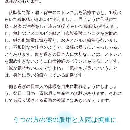
既往歴があります。
伏臥位で頚・肩・背中のストレス点を治療すると、10分く
らいで蕁麻疹がきれいに消えました。同じように仰臥位で
頚・お腹の治療をした時も10分くらいで蕁麻疹が消えまし
た。無料のアスコルビン酸と自家製発酵ニンニクをお勧め
し、鍼の刺激量に気を配り、お灸とパルス療法を行いまし
た。不規則なお仕事のようで、出張の帰りにいらっしゃるこ
ともあります。働き過ぎの日本人に大切なことは、ストレス
を溜めすぎないように自律神経のバランスを取ることです。
「鍼が気持ちいいんですよね」「気持ちが良いということ
は、身体に良い治療をしている証拠です」
働き過ぎの日本人の休暇を自由に取れるようにしましょ
う。祭日土日の一斉休暇は生産性の無駄があります。それに
しても繰り返される道路の渋滞にはあきれかえります。
うつの方の薬の服用と入院は慎重に