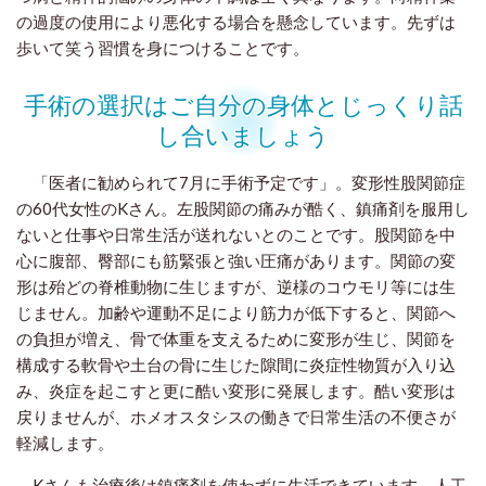
の過度の使用により悪化する場合を懸念しています。先ずは
歩いて笑う習慣を身につけることです。
手術の選択はご自分の身体とじっくり話
し合いましょう
「医者に勧められて7月に手術予定です」。変形性股関節症
の60代女性のKさん。左股関節の痛みが酷く、鎮痛剤を服用し
ないと仕事や日常生活が送れないとのことです。股関節を中
心に腹部、臀部にも筋緊張と強い圧痛があります。関節の変
形は殆どの脊椎動物に生じますが、逆様のコウモリ等には生
じません。加齢や運動不足により筋力が低下すると、関節へ
の負担が増え、骨で体重を支えるために変形が生じ、関節を
構成する軟骨や土台の骨に生じた隙間に炎症性物質が入り込
み、炎症を起こすと更に酷い変形に発展します。酷い変形は
戻りませんが、ホメオスタシスの働きで日常生活の不便さが
軽減します。
Kさんも治療後は鎮痛剤を使わずに生活できています。人工