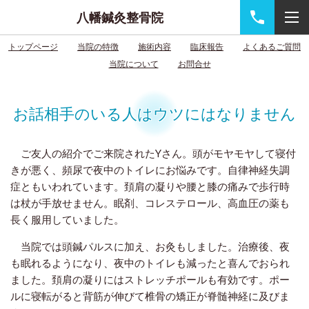
八幡鍼灸整骨院
トップページ
当院の特徴
施術内容
臨床報告
よくあるご質問
当院について
お問合せ
お話相手のいる人はウツにはなりません
ご友人の紹介でご来院されたYさん。頭がモヤモヤして寝付
きが悪く、頻尿で夜中のトイレにお悩みです。自律神経失調
症ともいわれています。頚肩の凝りや腰と膝の痛みで歩行時
は杖が手放せません。眠剤、コレステロール、高血圧の薬も
長く服用していました。
当院では頭鍼パルスに加え、お灸もしました。治療後、夜
も眠れるようになり、夜中のトイレも減ったと喜んでおられ
ました。頚肩の凝りにはストレッチポールも有効です。ポー
ルに寝転がると背筋が伸びて椎骨の矯正が脊髄神経に及びま