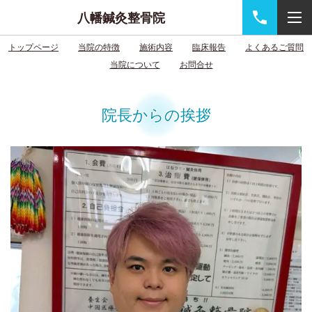
八幡鍼灸整骨院
トップページ
当院の特徴
施術内容
臨床報告
よくあるご質問
当院について
お問合せ
院長からの挨拶