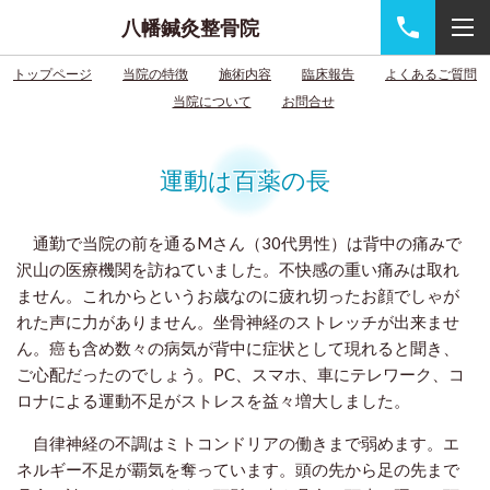
八幡鍼灸整骨院
トップページ
当院の特徴
施術内容
臨床報告
よくあるご質問
当院について
お問合せ
運動は百薬の長
通勤で当院の前を通るMさん（30代男性）は背中の痛みで
沢山の医療機関を訪ねていました。不快感の重い痛みは取れ
ません。これからというお歳なのに疲れ切ったお顔でしゃが
れた声に力がありません。坐骨神経のストレッチが出来ませ
ん。癌も含め数々の病気が背中に症状として現れると聞き、
ご心配だったのでしょう。PC、スマホ、車にテレワーク、コ
ロナによる運動不足がストレスを益々増大しました。
自律神経の不調はミトコンドリアの働きまで弱めます。エ
ネルギー不足が覇気を奪っています。頭の先から足の先まで