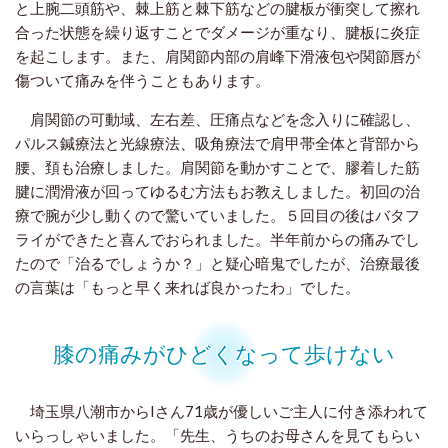
と上腕二頭筋や、棘上筋と棘下筋などの腱板が衝突して擦れ
合った状態を繰り返すことでダメージが重なり、腱板に炎症
を起こします。また、肩関節内部の肩峰下滑液包や関節唇が
傷ついて痛みを伴うこともあります。
肩関節の可動域、左右差、圧痛点などを念入りに確認し、
パルス鍼療法と光線療法、吸角療法で肩甲帯全体と背部から
腰、頚も治療しました。肩関節を動かすことで、膠着した筋
腱に潤滑液が回ってゆるむ方法もお教えしました。初回の治
療で腕が少し動くので驚いていました。５回目の後はバタフ
ライができたと喜んでおられました。半年前からの痛みでし
たので「治るでしょうか？」と疑心暗鬼でしたが、治療最後
の言葉は「もっと早く来れば良かったわ」でした。
膝の痛みがひどくなって歩けない
埼玉県八潮市からIさん71歳が優しいご主人に付き添われて
いらっしゃいました。「先生、うちのお母さんを見てもらい