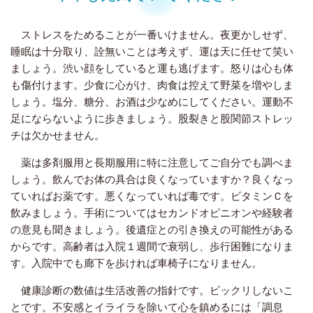
ストレスをためることが一番いけません。夜更かしせず、
睡眠は十分取り、詮無いことは考えず、運は天に任せて笑い
ましょう。渋い顔をしていると運も逃げます。怒りは心も体
も傷付けます。少食に心がけ、肉食は控えて野菜を増やしま
しょう。塩分、糖分、お酒は少なめにしてください。運動不
足にならないように歩きましょう。股裂きと股関節ストレッ
チは欠かせません。
薬は多剤服用と長期服用に特に注意してご自分でも調べま
しょう。飲んでお体の具合は良くなっていますか？良くなっ
ていればお薬です。悪くなっていれば毒です。ビタミンＣを
飲みましょう。手術についてはセカンドオピニオンや経験者
の意見も聞きましょう。後遺症との引き換えの可能性がある
からです。高齢者は入院１週間で衰弱し、歩行困難になりま
す。入院中でも廊下を歩ければ車椅子になりません。
健康診断の数値は生活改善の指針です。ビックリしないこ
とです。不安感とイライラを除いて心を鎮めるには「調息