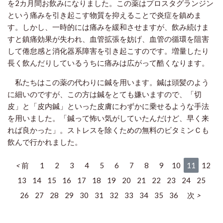
を2カ月間お飲みになりました。この薬はプロスタグランジン
という痛みを引き起こす物質を抑えることで炎症を鎮めま
す。しかし、一時的には痛みを緩和させますが、飲み続けま
すと鎮痛効果が失われ、血管拡張を妨げ、血管の循環を阻害
して倦怠感と消化器系障害を引き起こすのです。増量したり
長く飲んだりしているうちに痛みは広がって酷くなります。
私たちはこの薬の代わりに鍼を用います。鍼は頭髪のよう
に細いのですが、この方は鍼をとても嫌いますので、「切
皮」と「皮内鍼」といった皮膚にわずかに乗せるような手法
を用いました。「鍼って怖い気がしていたんだけど、早く来
れば良かった」。ストレスを除くための無料のビタミンＣも
飲んで行かれました。
前
1
2
3
4
5
6
7
8
9
10
11
12
13
14
15
16
17
18
19
20
21
22
23
24
25
26
27
28
29
30
31
32
33
34
35
36
次