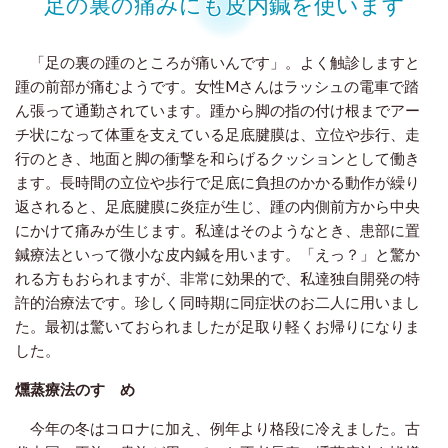
足の裏の痛みにも皮内鍼を使います
「足の裏の踵のところが痛いんです」。よく触診しますと
踵の前部が痛むようです。女性Mさんはラッシュの電車で踏
ん張って通勤されています。踵から脚の指の付け根までアー
チ状になって体重を支えている足底腱膜は、立位や歩行、走
行のとき、地面と脚の衝撃を和らげるクッションとして働き
ます。長時間の立位や歩行で足底に負担のかかる動作が繰り
返されると、足底腱膜に炎症が生じ、踵の内側前方から中央
にかけて痛みが生じます。私達はそのようなとき、患部に置
鍼療法といって微小な皮内鍼を用います。「えっ？」と驚か
れる方もおられますが、非常に効果的で、私達独自開発の特
許的治療法です。珍しく同時期に同症状のお二人に用いまし
た。最初は驚いておられましたが足取り軽くお帰りになりま
した。
燻蒸療法のすゝめ
今年の冬はコロナに加え、例年より格段に冷えました。古