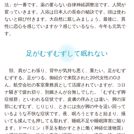
法」が一番です。薬の要らない自律神経調整法です。人間が
変っていきます。
入浴は日本人の長命の秘訣です。頭は使わ
ないと錆び付きます。大自然に親しみましょう。最後に、異
性に恋心を感じていますか？感じているなら、今年も元気で
す。
足がむずむずして眠れない
頚、肩がこわ張り、背中が気持ち悪く、重たい。足がむず
むずする。足がつる。御紹介で来院された20代女性のOさ
ん。航空会社の客室乗務員として活躍されていますが、コロ
ナ騒ぎで疲れ切り、別嬪さんが台無しでした。「むずむず脚
症候群」といわれる症状です。皮膚の痒みとは違い、脚の深
部にむずむず、じりじり、ときには虫が脚の中を這い回って
いるような不快な症状です。夜、眠ろうとすると始まり、掻
いても揉んでも押しても取れず、睡眠不足や睡眠障害に陥り
ます。ドーパミン（手足を動かすときに働く神経伝達物質）