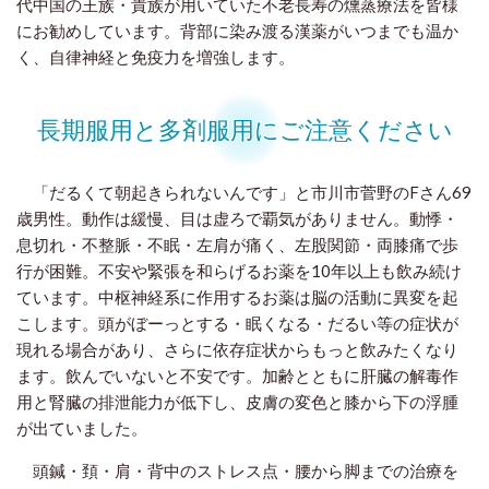
代中国の王族・貴族が用いていた不老長寿の燻蒸療法を皆様
にお勧めしています。背部に染み渡る漢薬がいつまでも温か
く、自律神経と免疫力を増強します。
長期服用と多剤服用にご注意ください
「だるくて朝起きられないんです」と市川市菅野のFさん69
歳男性。動作は緩慢、目は虚ろで覇気がありません。動悸・
息切れ・不整脈・不眠・左肩が痛く、左股関節・両膝痛で歩
行が困難。不安や緊張を和らげるお薬を10年以上も飲み続け
ています。中枢神経系に作用するお薬は脳の活動に異変を起
こします。頭がぼーっとする・眠くなる・だるい等の症状が
現れる場合があり、さらに依存症状からもっと飲みたくなり
ます。飲んでいないと不安です。加齢とともに肝臓の解毒作
用と腎臓の排泄能力が低下し、皮膚の変色と膝から下の浮腫
が出ていました。
頭鍼・頚・肩・背中のストレス点・腰から脚までの治療を