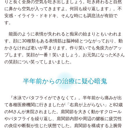
りと長く全身の空気を吐き出しましょう。吐き終わると自然
に鼻から空気が入ってきますよ。何回も繰り返します」。不
安感・イライラ・ドキドキ、そんな時にも調息法が有効で
す。
能面のように表情が失われると痴呆の始まりともいわれま
す。顔に30種類もある表情筋は脳神経とつながっており、動
かさなければ老いが早まります。作り笑いでも免疫力がアッ
プします。笑顔が一番！笑いましょう。お元気になったKさん
の笑顔につい笑ってしまいました。
半年前からの治療に疑心暗鬼
『水泳でバタフライができなくて』。半年前から痛みが出
て各種医療機関に行きましたが「右肩が上がらない」と82歳
のMさんが来院されました。肩関節を大きく動かすクロール
やバタフライを繰り返し、肩関節内部や周辺の腱板に疲労性
の炎症や断裂が生じた状態でした。肩関節を構成する上腕骨