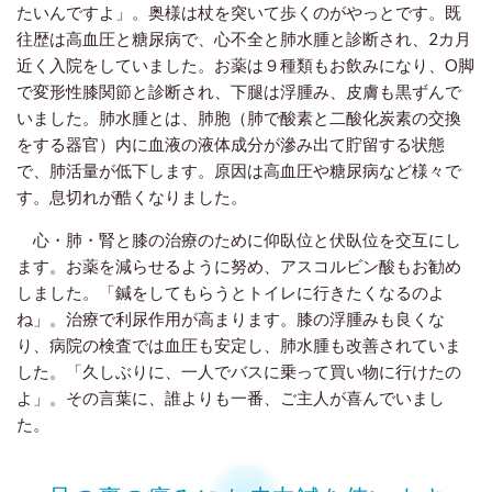
たいんですよ」。奥様は杖を突いて歩くのがやっとです。既
往歴は高血圧と糖尿病で、心不全と肺水腫と診断され、2カ月
近く入院をしていました。お薬は９種類もお飲みになり、O脚
で変形性膝関節と診断され、下腿は浮腫み、皮膚も黒ずんで
いました。
肺水腫とは、肺胞（肺で酸素と二酸化炭素の交換
をする器官）内に血液の液体成分が滲み出て貯留する状態
で、肺活量が低下します。原因は高血圧や糖尿病など様々で
す。息切れが酷くなりました。
心・肺・腎と膝の治療のために仰臥位と伏臥位を交互にし
ます。お薬を減らせるように努め、アスコルビン酸もお勧め
しました。「鍼をしてもらうとトイレに行きたくなるのよ
ね」。治療で利尿作用が高まります。膝の浮腫みも良くな
り、病院の検査では血圧も安定し、肺水腫も改善されていま
した。「久しぶりに、一人でバスに乗って買い物に行けたの
よ」。その言葉に、誰よりも一番、ご主人が喜んでいまし
た。