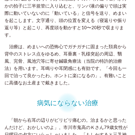
かの拍子に三半規管に入り込むと、リンパ液の偏りで頭は実
際に動いていないのに「動いている」と信号を送り、めまい
を起こします。文字通り、頭の位置を変える（寝返りや振り
返り等）と起こり、再度頭を動かすと10〜20秒で収まりま
す。
治療は、めまいへの恐怖心でガチガチに固まった頚肩から
背中のストレス点をゆるめ、耳垂裏・乳様突起の周辺、翳
風、完骨、風池穴等に寄せ鍼吸角療法（当院の特許的治療
法）を用います。耳鳴りや耳閉感にも有効です。「今回も一
回で治って良かったわ。ホントに楽になるの」。有難いこと
に高価なお土産まで戴きました。
病気にならない治療
「朝から右耳の辺りがビリビリ痛むの。治まるかと思った
んだけど、おかしいのよ」。市川市鬼高のＫさん79歳女性が
日曜日の夕方にいらっしゃいました。「もしかすると三叉神