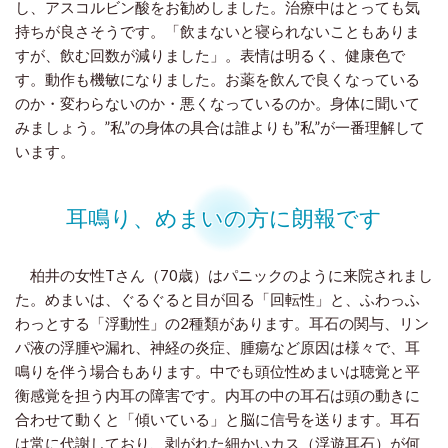
し、アスコルビン酸をお勧めしました。治療中はとっても気
持ちが良さそうです。「飲まないと寝られないこともありま
すが、飲む回数が減りました」。表情は明るく、健康色で
す。動作も機敏になりました。お薬を飲んで良くなっている
のか・変わらないのか・悪くなっているのか。身体に聞いて
みましょう。”私”の身体の具合は誰よりも”私”が一番理解して
います。
耳鳴り、めまいの方に朗報です
柏井の女性Tさん（70歳）はパニックのように来院されまし
た。めまいは、ぐるぐると目が回る「回転性」と、ふわっふ
わっとする「浮動性」の2種類があります。耳石の関与、リン
パ液の浮腫や漏れ、神経の炎症、腫瘍など原因は様々で、耳
鳴りを伴う場合もあります。中でも頭位性めまいは聴覚と平
衡感覚を担う内耳の障害です。内耳の中の耳石は頭の動きに
合わせて動くと「傾いている」と脳に信号を送ります。耳石
は常に代謝しており、剥がれた細かいカス（浮遊耳石）が何