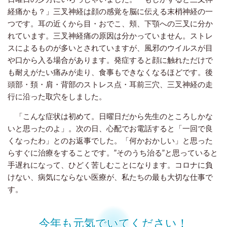
経痛かも？」三叉神経は顔の感覚を脳に伝える末梢神経の一
つです。耳の近くから目・おでこ、頬、下顎への三叉に分か
れています。三叉神経痛の原因は分かっていません。ストレ
スによるものが多いとされていますが、風邪のウイルスが目
や口から入る場合があります。発症すると顔に触れただけで
も耐えがたい痛みが走り、食事もできなくなるほどです。後
頭部・頚・肩・背部のストレス点・耳前三穴、三叉神経の走
行に沿った取穴をしました。
「こんな症状は初めて。日曜日だから先生のところしかな
いと思ったのよ」。次の日、心配でお電話すると「一回で良
くなったわ」とのお返事でした。「何かおかしい」と思った
らすぐに治療をすることです。”そのうち治る”と思っていると
手遅れになって、ひどく苦しむことになります。コロナに負
けない、病気にならない医療が、私たちの最も大切な仕事で
す。
今年も元気でいてください！