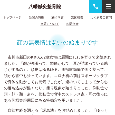
八幡鍼灸整骨院
トップページ
当院の特徴
施術内容
臨床報告
よくあるご質問
当院について
お問合せ
顔の無表情は老いの始まりです
市川市新田のKさん62歳女性は眉間にしわを寄せて来院され
ました。「顔が強張って、頭痛がして、耳が詰まっている感
じがするの」。頭皮はゆるゆる。両顎関節痛で固く凝って、
頚から背中も張っています。コロナ禍の前はスポーツクラブ
で身体を動かしてお元気でしたが、遠のいてしまってから心
の落ち込みが酷くなり、籠り現象が始まりました。仰臥位で
頭・顔・頚・肩を、伏臥位で背中のストレス点・耳の後ろに
ある乳様突起周辺にある特効穴を用いました。
自律神経を調える「調息法」をお勧めしました。「ゆっく