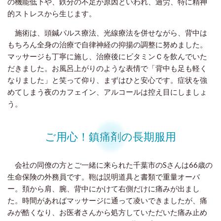
の機能低下や、鉄分の不足が原因といわれ、過労、特に精神
的ストレスから生じます。
施術は、頭鍼パルス療法、光線療法を併せながら、背中は
もちろん全身の治療で自律神経の抑揚の調整に努めました。
マッサージも丁寧に施し、治療後にビタミンＣを飲んでいた
だきました。お風呂上がりのような表情で「背中も足も軽く
なりました」と笑って仰り、まずはひと安心です。症状を強
めてしまう夜のカフェイン、アルコールは控え目にしましょ
う。
ご用心！鎮痛剤の長期服用
会社の同僚の方とご一緒に来られた千葉市のSさんは66歳の
生命保険の外務員です。鞄は説明道具と書類で重量オーバ
ー。頚から肩、腕、背中にかけて右側だけに痛みが出まし
た。時間があればマッサージに通って凌いできましたが、痛
みが酷くなり、お医者さんから処方していただいた痛み止め