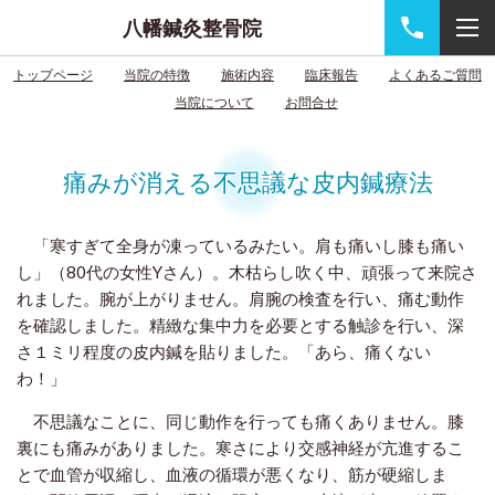
八幡鍼灸整骨院
トップページ
当院の特徴
施術内容
臨床報告
よくあるご質問
当院について
お問合せ
痛みが消える不思議な皮内鍼療法
「寒すぎて全身が凍っているみたい。肩も痛いし膝も痛い
し」（80代の女性Yさん）。木枯らし吹く中、頑張って来院さ
れました。腕が上がりません。肩腕の検査を行い、痛む動作
を確認しました。精緻な集中力を必要とする触診を行い、深
さ１ミリ程度の皮内鍼を貼りました。「あら、痛くない
わ！」
不思議なことに、同じ動作を行っても痛くありません。膝
裏にも痛みがありました。寒さにより交感神経が亢進するこ
とで血管が収縮し、血液の循環が悪くなり、筋が硬縮しま